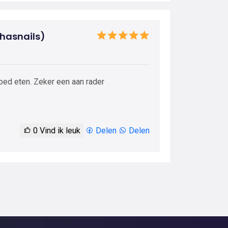
thasnails)
oed eten. Zeker een aan rader
0
Vind ik leuk
Delen
Delen