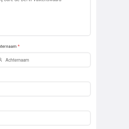
hternaam
*