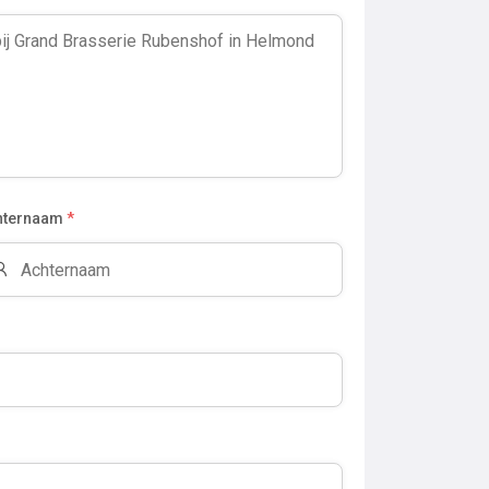
hternaam
*