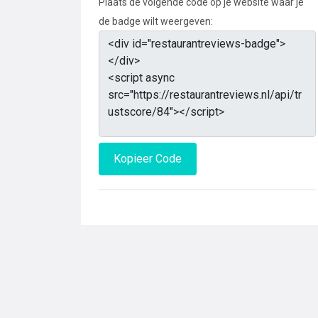
Plaats de volgende code op je website waar je
de badge wilt weergeven:
Kopieer Code