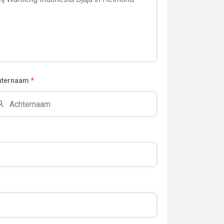
hternaam
*