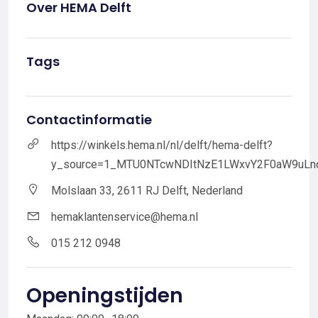
Over HEMA Delft
Tags
Contactinformatie
https://winkels.hema.nl/nl/delft/hema-delft?
y_source=1_MTU0NTcwNDItNzE1LWxvY2F0aW9uLn
Molslaan 33, 2611 RJ Delft, Nederland
hemaklantenservice@hema.nl
015 212 0948
Openingstijden