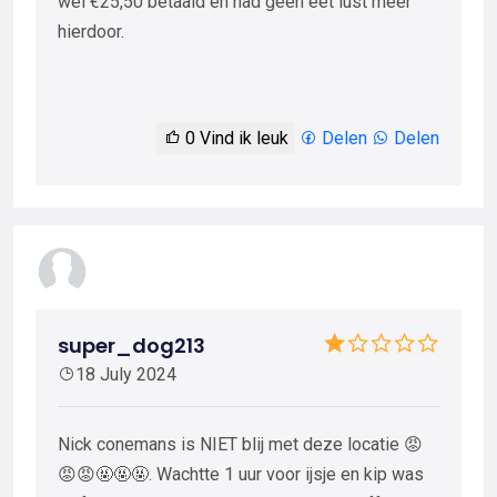
wel €25,50 betaald en had geen eet lust meer
hierdoor.
0
Vind ik leuk
Delen
Delen
super_dog213
18 July 2024
Nick conemans is NIET blij met deze locatie 😡
😡😡🤬🤬🤬. Wachtte 1 uur voor ijsje en kip was