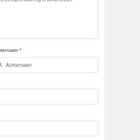
hternaam
*